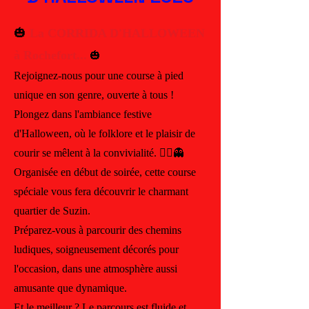
🎃
La CORRIDA D'HALLOWEEN
à Rochefort...
🎃
Rejoignez-nous pour une course à pied
unique en son genre, ouverte à tous !
Plongez dans l'ambiance festive
d'Halloween, où le folklore et le plaisir de
courir se mêlent à la convivialité. 🏃‍♂️👻
Organisée en début de soirée, cette course
spéciale vous fera découvrir le charmant
quartier de Suzin.
Préparez-vous à parcourir des chemins
ludiques, soigneusement décorés pour
l'occasion, dans une atmosphère aussi
amusante que dynamique.
Et le meilleur ? Le parcours est fluide et